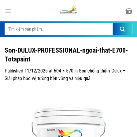
Skip
to
content
Tìm
kiếm:
Son-DULUX-PROFESSIONAL-ngoai-that-E700-
Totapaint
Published
11/12/2025
at
604 × 570
in
Sơn chống thấm Dulux –
Giải pháp bảo vệ tường bền vững và hiệu quả