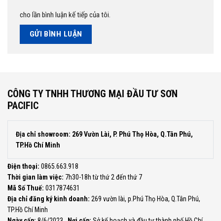
cho lần bình luận kế tiếp của tôi.
CÔNG TY TNHH THƯƠNG MẠI ĐẦU TƯ SƠN
PACIFIC
Địa chỉ showroom: 269 Vườn Lài, P. Phú Thọ Hòa, Q.Tân Phú,
TP.Hồ Chí Minh
Điện thoại:
0865.663.918
Thời gian làm việc:
7h30-18h từ thứ 2 đến thứ 7
Mã Số Thuế:
0317874631
Địa chỉ đăng ký kinh doanh:
269 vườn lài, p.Phú Thọ Hòa, Q.Tân Phú,
TP.Hồ Chí Minh
Ngày cấp:
8/6/2023 .
Nơi cấp:
Sở kế hoạch và đầu tư thành phố Hồ Chí