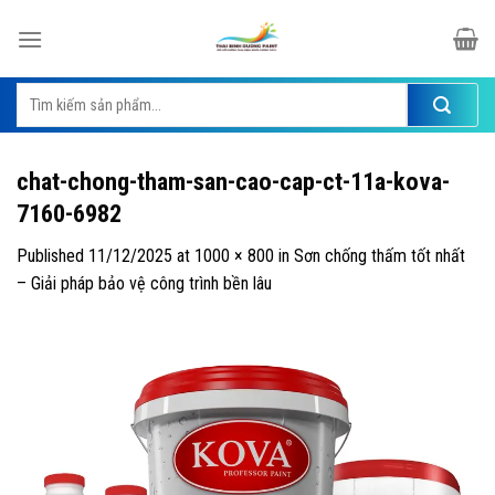
Skip
to
content
Tìm
kiếm:
chat-chong-tham-san-cao-cap-ct-11a-kova-
7160-6982
Published
11/12/2025
at
1000 × 800
in
Sơn chống thấm tốt nhất
– Giải pháp bảo vệ công trình bền lâu