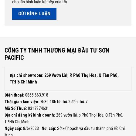
cho lần bình luận kế tiếp của tôi.
CÔNG TY TNHH THƯƠNG MẠI ĐẦU TƯ SƠN
PACIFIC
Địa chỉ showroom: 269 Vườn Lài, P. Phú Thọ Hòa, Q.Tân Phú,
TP.Hồ Chí Minh
Điện thoại:
0865.663.918
Thời gian làm việc:
7h30-18h từ thứ 2 đến thứ 7
Mã Số Thuế:
0317874631
Địa chỉ đăng ký kinh doanh:
269 vườn lài, p.Phú Thọ Hòa, Q.Tân Phú,
TP.Hồ Chí Minh
Ngày cấp:
8/6/2023 .
Nơi cấp:
Sở kế hoạch và đầu tư thành phố Hồ Chí
Minh.