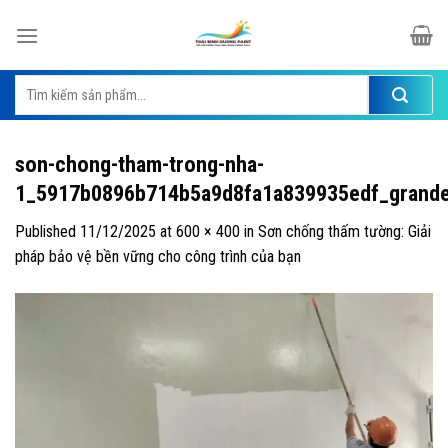
Skip
to
content
Tìm
kiếm:
son-chong-tham-trong-nha-
1_5917b0896b714b5a9d8fa1a839935edf_grand
Published
11/12/2025
at
600 × 400
in
Sơn chống thấm tường: Giải
pháp bảo vệ bền vững cho công trình của bạn