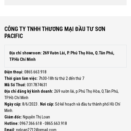
CÔNG TY TNHH THƯƠNG MẠI ĐẦU TƯ SƠN
PACIFIC
Địa chỉ showroom: 269 Vườn Lài, P. Phú Thọ Hòa, Q.Tân Phú,
TP.Hồ Chí Minh
Điện thoại:
0865.663.918
Thời gian làm việc:
7h30-18h từ thứ 2 đến thứ 7
Mã Số Thuế:
0317874631
Địa chỉ đăng ký kinh doanh:
269 vườn lài, p.Phú Thọ Hòa, Q.Tân Phú,
TP.Hồ Chí Minh
Ngày cấp:
8/6/2023 .
Nơi cấp:
Sở kế hoạch và đầu tư thành phố Hồ Chí
Minh.
Giám đốc:
Nguyễn Thị Loan
Hotline:
0967.366.618 - 0865.663.918
Email:
ngloan2712@gmail.com