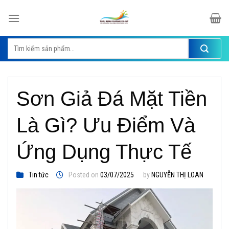
Skip
to
content
Tìm
kiếm:
Sơn Giả Đá Mặt Tiền
Là Gì? Ưu Điểm Và
Ứng Dụng Thực Tế
Tin tức
Posted on
03/07/2025
by
NGUYỄN THỊ LOAN