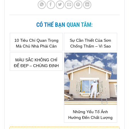
CÓ THỂ BẠN QUAN TÂM:
10 Tiêu Chí Quan Trọng
Sự Cần Thiết Của Sơn
Mà Chủ Nhà Phải Cân
Chống Thấm – Vì Sao
Nhắc Trước Khi Lựa
Đây Là Khoản Đầu Tư
Chọn Sơn Nước
Bắt Buộc Khi Xây Nhà?
MÀU SẮC KHÔNG CHỈ
ĐỂ ĐẸP – CHÚNG ĐỊNH
HÌNH CẢM XÚC CỦA
MỘT KHÔNG GIAN
Những Yếu Tố Ảnh
Hưởng Đến Chất Lượng
Sơn Nhà !