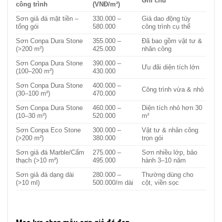
Ghi chú
công trình
(VNĐ/m²)
Sơn giả đá mặt tiền –
330.000 –
Giá dao động tùy
tổng gói
580.000
công trình cụ thể
Sơn Conpa Dura Stone
355.000 –
Đã bao gồm vật tư &
(>200 m²)
425.000
nhân công
Sơn Conpa Dura Stone
390.000 –
Ưu đãi diện tích lớn
(100–200 m²)
430.000
Sơn Conpa Dura Stone
400.000 –
Công trình vừa & nhỏ
(30–100 m²)
470.000
Sơn Conpa Dura Stone
460.000 –
Diện tích nhỏ hơn 30
(10–30 m²)
520.000
m²
Sơn Conpa Eco Stone
300.000 –
Vật tư & nhân công
(>200 m²)
380.000
trọn gói
Sơn giả đá Marble/Cẩm
275.000 –
Sơn nhiều lớp, bảo
thạch (>10 m²)
495.000
hành 3–10 năm
Sơn giả đá dạng dài
280.000 –
Thường dùng cho
(>10 ml)
500.000/m dài
cột, viền sọc