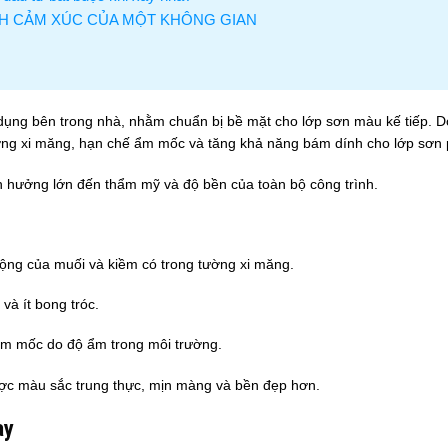
NH CẢM XÚC CỦA MỘT KHÔNG GIAN
 sử dụng bên trong nhà, nhằm chuẩn bị bề mặt cho lớp sơn màu kế tiếp. 
ờng xi măng, hạn chế ẩm mốc và tăng khả năng bám dính cho lớp sơn 
nh hưởng lớn đến thẩm mỹ và độ bền của toàn bộ công trình.
động của muối và kiềm có trong tường xi măng.
à ít bong tróc.
m mốc do độ ẩm trong môi trường.
ược màu sắc trung thực, mịn màng và bền đẹp hơn.
ay