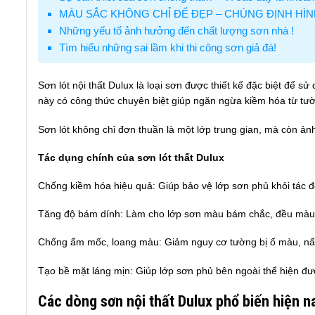
MÀU SẮC KHÔNG CHỈ ĐỂ ĐẸP – CHÚNG ĐỊNH HÌ
Những yếu tố ảnh hưởng đến chất lượng sơn nhà !
Tìm hiểu những sai lầm khi thi công sơn giả đá!
Sơn lót nội thất Dulux là loại sơn được thiết kế đặc biệt để
này có công thức chuyên biệt giúp ngăn ngừa kiềm hóa từ tư
Sơn lót không chỉ đơn thuần là một lớp trung gian, mà còn ả
Tác dụng chính của sơn lót thất Dulux
Chống kiềm hóa hiệu quả: Giúp bảo vệ lớp sơn phủ khỏi tác 
Tăng độ bám dính: Làm cho lớp sơn màu bám chắc, đều màu v
Chống ẩm mốc, loang màu: Giảm nguy cơ tường bị ố màu, nấ
Tạo bề mặt láng mịn: Giúp lớp sơn phủ bên ngoài thể hiện đ
Các dòng sơn nội thất Dulux phổ biến hiện n