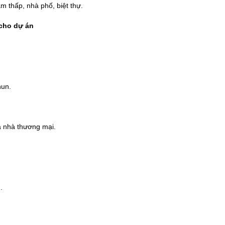
m thấp, nhà phố, biệt thự.
 cho dự án
hun.
a nhà thương mại.
.