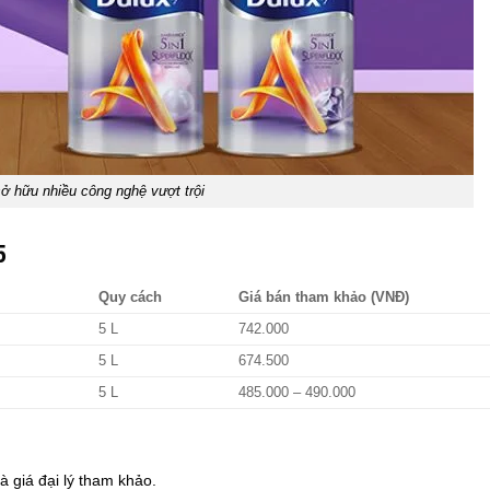
ở hữu nhiều công nghệ vượt trội
5
Quy cách
Giá bán tham khảo (VNĐ)
5 L
742.000
5 L
674.500
5 L
485.000 – 490.000
 giá đại lý tham khảo.