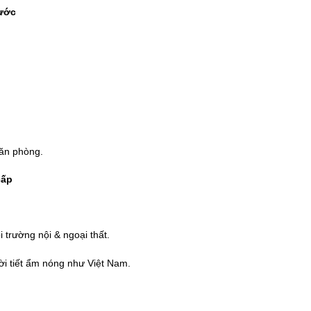
nước
văn phòng.
cấp
 trường nội & ngoại thất.
ời tiết ẩm nóng như Việt Nam.