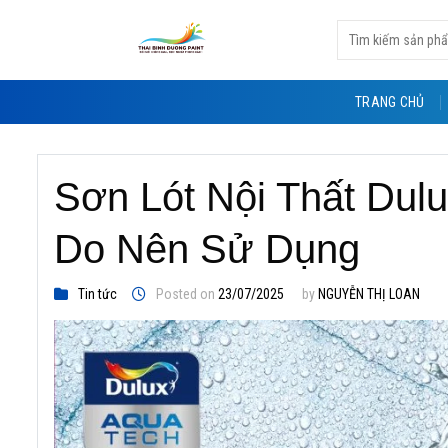
Skip
Tìm
to
kiếm:
content
TRANG CHỦ
Sơn Lót Nội Thất Dul
Do Nên Sử Dụng
Tin tức
Posted on
23/07/2025
by
NGUYỄN THỊ LOAN