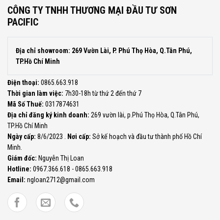
CÔNG TY TNHH THƯƠNG MẠI ĐẦU TƯ SƠN
PACIFIC
Địa chỉ showroom: 269 Vườn Lài, P. Phú Thọ Hòa, Q.Tân Phú,
TP.Hồ Chí Minh
Điện thoại:
0865.663.918
Thời gian làm việc:
7h30-18h từ thứ 2 đến thứ 7
Mã Số Thuế:
0317874631
Địa chỉ đăng ký kinh doanh:
269 vườn lài, p.Phú Thọ Hòa, Q.Tân Phú,
TP.Hồ Chí Minh
Ngày cấp:
8/6/2023 .
Nơi cấp:
Sở kế hoạch và đầu tư thành phố Hồ Chí
Minh.
Giám đốc:
Nguyễn Thị Loan
Hotline:
0967.366.618 - 0865.663.918
Email:
ngloan2712@gmail.com