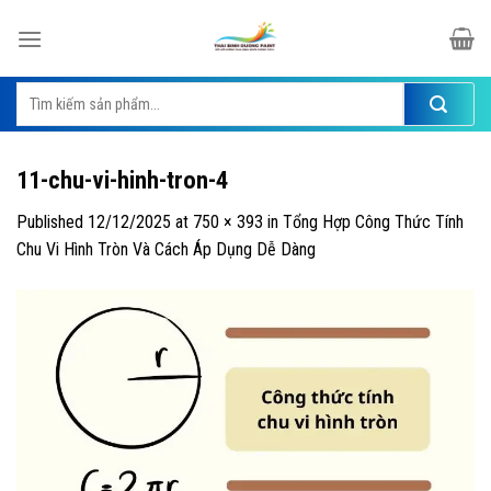
Skip
to
content
Tìm
kiếm:
11-chu-vi-hinh-tron-4
Published
12/12/2025
at
750 × 393
in
Tổng Hợp Công Thức Tính
Chu Vi Hình Tròn Và Cách Áp Dụng Dễ Dàng