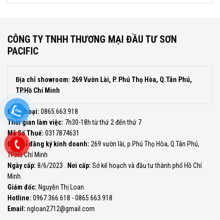
CÔNG TY TNHH THƯƠNG MẠI ĐẦU TƯ SƠN
PACIFIC
Địa chỉ showroom: 269 Vườn Lài, P. Phú Thọ Hòa, Q.Tân Phú,
TP.Hồ Chí Minh
Điện thoại:
0865.663.918
Thời gian làm việc:
7h30-18h từ thứ 2 đến thứ 7
Mã Số Thuế:
0317874631
Địa chỉ đăng ký kinh doanh:
269 vườn lài, p.Phú Thọ Hòa, Q.Tân Phú,
TP.Hồ Chí Minh
Ngày cấp:
8/6/2023 .
Nơi cấp:
Sở kế hoạch và đầu tư thành phố Hồ Chí
Minh.
Giám đốc:
Nguyễn Thị Loan
Hotline:
0967.366.618 - 0865.663.918
Email:
ngloan2712@gmail.com