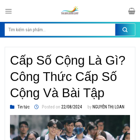
Skip
to
content
Tìm
kiếm:
Cấp Số Cộng Là Gì?
Công Thức Cấp Số
Cộng Và Bài Tập
Tin tức
Posted on
22/08/2024
by
NGUYỄN THỊ LOAN