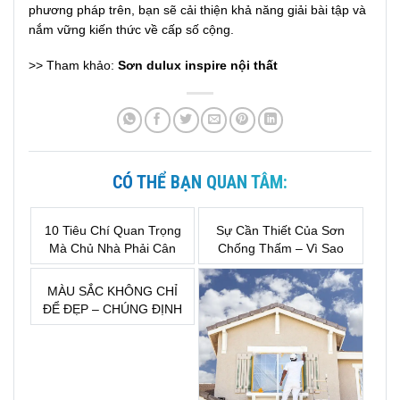
phương pháp trên, bạn sẽ cải thiện khả năng giải bài tập và
nắm vững kiến thức về cấp số cộng.
>> Tham khảo:
Sơn dulux inspire nội thất
CÓ THỂ BẠN QUAN TÂM:
10 Tiêu Chí Quan Trọng
Sự Cần Thiết Của Sơn
Mà Chủ Nhà Phải Cân
Chống Thấm – Vì Sao
Nhắc Trước Khi Lựa
Đây Là Khoản Đầu Tư
Chọn Sơn Nước
Bắt Buộc Khi Xây Nhà?
MÀU SẮC KHÔNG CHỈ
ĐỂ ĐẸP – CHÚNG ĐỊNH
HÌNH CẢM XÚC CỦA
MỘT KHÔNG GIAN