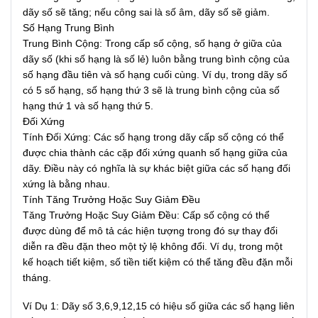
dãy số sẽ tăng; nếu công sai là số âm, dãy số sẽ giảm.
Số Hạng Trung Bình
Trung Bình Cộng: Trong cấp số cộng, số hạng ở giữa của
dãy số (khi số hạng là số lẻ) luôn bằng trung bình cộng của
số hạng đầu tiên và số hạng cuối cùng. Ví dụ, trong dãy số
có 5 số hạng, số hạng thứ 3 sẽ là trung bình cộng của số
hạng thứ 1 và số hạng thứ 5.
Đối Xứng
Tính Đối Xứng: Các số hạng trong dãy cấp số cộng có thể
được chia thành các cặp đối xứng quanh số hạng giữa của
dãy. Điều này có nghĩa là sự khác biệt giữa các số hạng đối
xứng là bằng nhau.
Tính Tăng Trưởng Hoặc Suy Giảm Đều
Tăng Trưởng Hoặc Suy Giảm Đều: Cấp số cộng có thể
được dùng để mô tả các hiện tượng trong đó sự thay đổi
diễn ra đều đặn theo một tỷ lệ không đổi. Ví dụ, trong một
kế hoạch tiết kiệm, số tiền tiết kiệm có thể tăng đều đặn mỗi
tháng.
Ví Dụ 1: Dãy số 3,6,9,12,15 có hiệu số giữa các số hạng liên