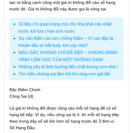
tạo ra bằng cách cộng một giá trị không đổi vào số hạng
trước đó. Giá trị không đổi này được gọi là công sai.
10 tiêu chí quan trọng mà chủ nhà phải cân nhắc
trước khi lựa chọn sơn nước
Sự cần thiết của sơn chống thấm – Vì sao đây là
khoản đầu tư bắt buộc khi xây nhà?
MÀU SẮC KHÔNG CHỈ ĐỂ ĐẸP – CHÚNG ĐỊNH
HÌNH CẢM XÚC CỦA MỘT KHÔNG GIAN
Những yếu tố ảnh hưởng đến chất lượng sơn nhà !
Tìm hiểu những sai lầm khi thi công sơn giả đá!
Đặc Điểm Chính
Công Sai (d):
Là giá trị không đổi được cộng vào mỗi số hạng để có số
hạng kế tiếp. Ví dụ, nếu công sai là 3, thì mỗi số hạng tiếp
theo trong dãy số sẽ lớn hơn số hạng trước đó 3 đơn vị.
Số Hạng Đầu: