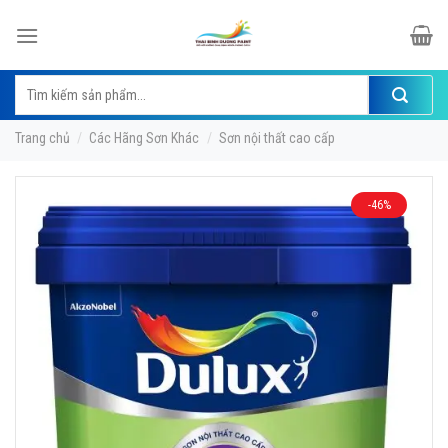
Skip
to
content
Tìm
kiếm:
Trang chủ
/
Các Hãng Sơn Khác
/
Sơn nội thất cao cấp
-46%