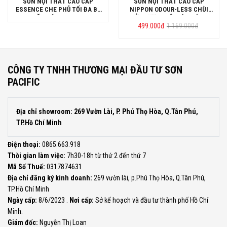
SƠN NỘI THẤT CAO CẤP
SƠN NỘI THẤT CAO CẤP
ESSENCE CHE PHỦ TỐI ĐA BỀ
NIPPON ODOUR-LESS CHÙI
MẶT BÓNG LON 5L
RỬA VƯỢT TRỘI VÀ KHÁNG
Giá
Giá
499.000
KHUẨN LON 5L
đ
1.169.000
đ
gốc
hiện
là:
tại
1.169.000đ.
là:
499.000đ.
CÔNG TY TNHH THƯƠNG MẠI ĐẦU TƯ SƠN
PACIFIC
Địa chỉ showroom: 269 Vườn Lài, P. Phú Thọ Hòa, Q.Tân Phú,
TP.Hồ Chí Minh
Điện thoại:
0865.663.918
Thời gian làm việc:
7h30-18h từ thứ 2 đến thứ 7
Mã Số Thuế:
0317874631
Địa chỉ đăng ký kinh doanh:
269 vườn lài, p.Phú Thọ Hòa, Q.Tân Phú,
TP.Hồ Chí Minh
Ngày cấp:
8/6/2023 .
Nơi cấp:
Sở kế hoạch và đầu tư thành phố Hồ Chí
Minh.
Giám đốc:
Nguyễn Thị Loan