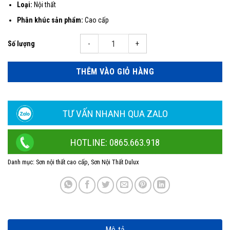
Loại:
Nội thất
Phân khúc sản phẩm:
Cao cấp
Sơn Dulux EasyClean chống bám bẩn Kháng Virus bề mặt mờ thùng 15l số l
THÊM VÀO GIỎ HÀNG
TƯ VẤN NHANH QUA ZALO
HOTLINE: 0865.663.918
Danh mục:
Sơn nội thất cao cấp
,
Sơn Nội Thất Dulux
Mô tả