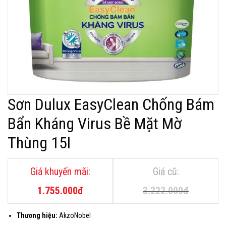
Sơn Dulux EasyClean Chống Bám
Bẩn Kháng Virus Bề Mặt Mờ
Thùng 15l
Giá
Giá
gốc
hiện
là:
tại
1.755.000
đ
3.222.000
đ
3.222.000đ.
là:
1.755.000đ.
Thương hiệu:
AkzoNobel