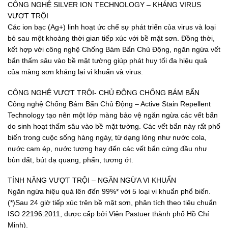
CÔNG NGHỆ SILVER ION TECHNOLOGY – KHÁNG VIRUS
VƯỢT TRỘI
Các ion bạc (Ag+) linh hoạt ức chế sự phát triển của virus và loại
bỏ sau một khoảng thời gian tiếp xúc với bề mặt sơn. Đồng thời,
kết hợp với công nghệ Chống Bám Bẩn Chủ Động, ngăn ngừa vết
bẩn thấm sâu vào bề mặt tường giúp phát huy tối đa hiệu quả
của màng sơn kháng lại vi khuẩn và virus.
CÔNG NGHỆ VƯỢT TRỘI- CHỦ ĐỘNG CHỐNG BÁM BẨN
Công nghệ Chống Bám Bẩn Chủ Động – Active Stain Repellent
Technology tạo nên một lớp màng bảo vệ ngăn ngừa các vết bẩn
do sinh hoạt thấm sâu vào bề mặt tường. Các vết bẩn này rất phổ
biến trong cuộc sống hàng ngày, từ dạng lỏng như nước cola,
nước cam ép, nước tương hay đến các vết bẩn cứng đầu như
bùn đất, bút dạ quang, phấn, tương ớt.
TÍNH NĂNG VƯỢT TRỘI – NGĂN NGỪA VI KHUẨN
Ngăn ngừa hiệu quả lên đến 99%* với 5 loại vi khuẩn phổ biến.
(*)Sau 24 giờ tiếp xúc trên bề mặt sơn, phân tích theo tiêu chuẩn
ISO 22196:2011, được cấp bởi Viện Pastuer thành phố Hồ Chí
Minh).