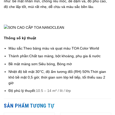
như: bề mặt nhẵn mịn, chống rêu mốc, dễ dặm vá, độ phủ cao,
độ che lấp tốt, mùi rất nhẹ, dễ chịu và màu sắc bền lâu.
Thông số kỹ thuật
Màu sắc:Theo bảng màu và quạt màu TOA Color World
Thành phần:Chất tạo màng, bột khoáng, phụ gia & nước
Bề mặt màng sơn:Siêu bóng, Bóng mờ
Nhiệt độ bề mặt 30°C, độ ẩm tương đối (RH) 50%:Thời gian
khô bề mặt 0,5 giờ; thời gian sơn lớp kế tiếp, tối thiểu sau 2
giờ
Độ phủ lý thuyết:
10.5 – 14 m² / lít / lớp
SẢN PHẨM TƯƠNG TỰ