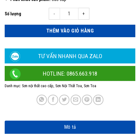
SƠN nội thất TOA cao cấp NANOCLEAN siêu bóng thùng 15L số lượng
THÊM VÀO GIỎ HÀNG
TƯ VẤN NHANH QUA ZALO
HOTLINE: 0865.663.918
Danh mục:
Sơn nội thất cao cấp
,
Sơn Nội Thất Toa
,
Sơn Toa
Mô tả