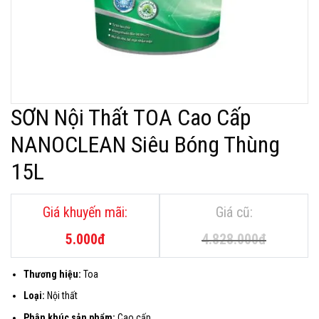
SƠN Nội Thất TOA Cao Cấp
NANOCLEAN Siêu Bóng Thùng
15L
Giá
Giá
gốc
hiện
là:
tại
5.000
đ
4.828.000
đ
4.828.000đ.
là:
5.000đ.
Thương hiệu:
Toa
Loại:
Nội thất
Phân khúc sản phẩm:
Cao cấp