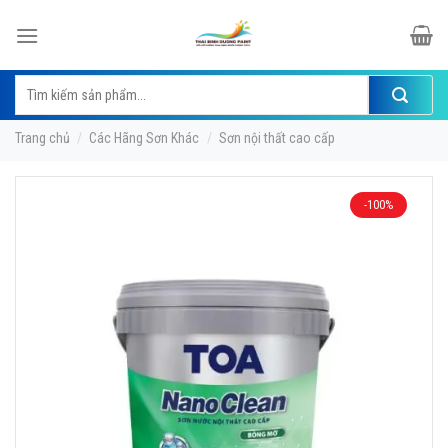
Skip
to
content
Tìm
kiếm:
Trang chủ
/
Các Hãng Sơn Khác
/
Sơn nội thất cao cấp
-100%