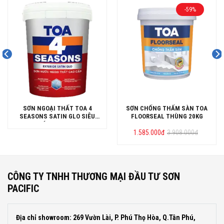
-59%
SƠN NGOẠI THẤT TOA 4
SƠN CHỐNG THẤM SÀN TOA
SEASONS SATIN GLO SIÊU
FLOORSEAL THÙNG 20KG
BÓNG LON 5L
Giá
Giá
1.585.000
đ
3.908.000
đ
gốc
hiện
là:
tại
3.908.000đ.
là:
1.585.000đ.
CÔNG TY TNHH THƯƠNG MẠI ĐẦU TƯ SƠN
PACIFIC
Địa chỉ showroom: 269 Vườn Lài, P. Phú Thọ Hòa, Q.Tân Phú,