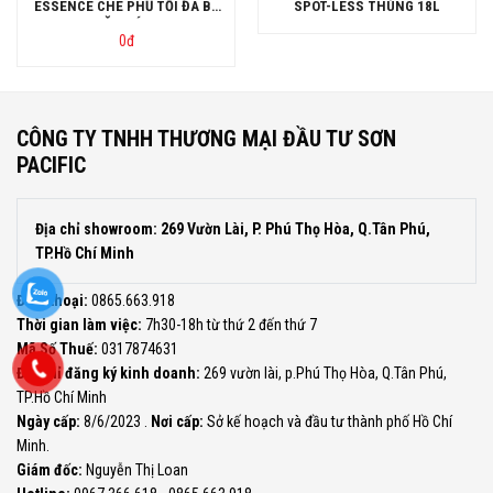
ESSENCE CHE PHỦ TỐI ĐA BỀ
SPOT-LESS THÙNG 18L
MẶT BÓNG
0
đ
CÔNG TY TNHH THƯƠNG MẠI ĐẦU TƯ SƠN
PACIFIC
Địa chỉ showroom: 269 Vườn Lài, P. Phú Thọ Hòa, Q.Tân Phú,
TP.Hồ Chí Minh
Điện thoại:
0865.663.918
Thời gian làm việc:
7h30-18h từ thứ 2 đến thứ 7
Mã Số Thuế:
0317874631
Địa chỉ đăng ký kinh doanh:
269 vườn lài, p.Phú Thọ Hòa, Q.Tân Phú,
TP.Hồ Chí Minh
Ngày cấp:
8/6/2023 .
Nơi cấp:
Sở kế hoạch và đầu tư thành phố Hồ Chí
Minh.
Giám đốc:
Nguyễn Thị Loan