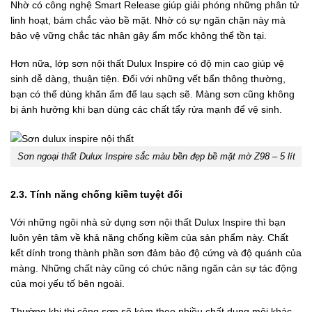
Nhờ có công nghệ Smart Release giúp giải phóng những phân tử
linh hoạt, bám chắc vào bề mặt. Nhờ có sự ngăn chặn này mà
bảo vệ vững chắc tác nhân gây ẩm mốc không thể tồn tại.
Hơn nữa, lớp sơn nội thất Dulux Inspire có độ mịn cao giúp vệ
sinh dễ dàng, thuận tiện. Đối với những vết bẩn thông thường,
bạn có thể dùng khăn ẩm để lau sạch sẽ. Màng sơn cũng không
bị ảnh hưởng khi bạn dùng các chất tẩy rửa mạnh để vệ sinh.
Sơn ngoại thất Dulux Inspire sắc màu bền đẹp bề mặt mờ Z98 – 5 lít
2.3. Tính năng chống kiềm tuyệt đối
Với những ngôi nhà sử dụng sơn nội thất Dulux Inspire thì bạn
luôn yên tâm về khả năng chống kiềm của sản phẩm này. Chất
kết dính trong thành phần sơn đảm bảo độ cứng và độ quánh của
màng. Những chất này cũng có chức năng ngăn cản sự tác động
của mọi yếu tố bên ngoài.
Thường khi thi công sơn sẽ kèm theo nhiều chất dung môi khác