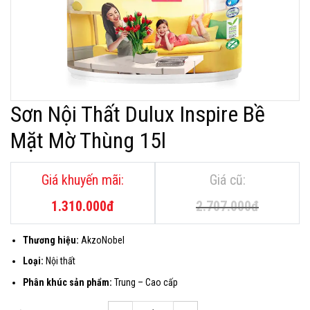
Sơn Nội Thất Dulux Inspire Bề
Mặt Mờ Thùng 15l
Giá
Giá
gốc
hiện
là:
tại
1.310.000
đ
2.707.000
đ
2.707.000đ.
là:
1.310.000đ.
Thương hiệu:
AkzoNobel
Loại:
Nội thất
Phân khúc sản phẩm:
Trung – Cao cấp