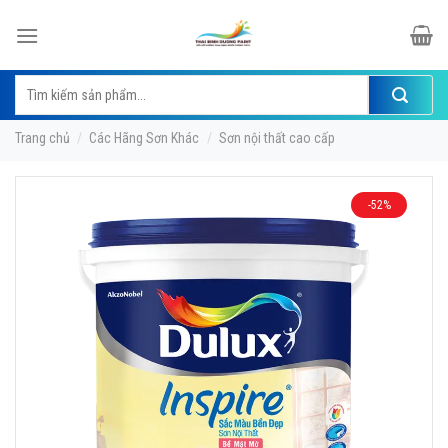
Skip
to
content
Tìm
kiếm:
Trang chủ
/
Các Hãng Sơn Khác
/
Sơn nội thất cao cấp
-52%