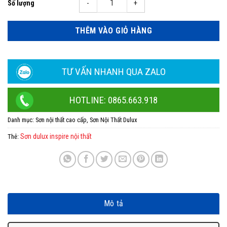
Sơn nội thất Dulux Inspire bề mặt mờ thùng 15l số lượng
THÊM VÀO GIỎ HÀNG
TƯ VẤN NHANH QUA ZALO
HOTLINE: 0865.663.918
Danh mục:
Sơn nội thất cao cấp
,
Sơn Nội Thất Dulux
Sơn dulux inspire nội thất
Thẻ:
Mô tả