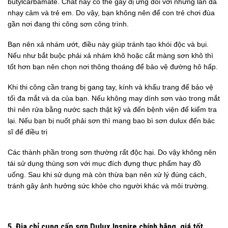
butylcarbamate. Chất này có thể gây dị ứng đối với những làn da
nhạy cảm và trẻ em. Do vậy, bạn không nên để con trẻ chơi đùa
gần nơi đang thi công sơn công trình.
Bạn nên xả nhám ướt, điều này giúp tránh tạo khói độc và bụi.
Nếu như bắt buộc phải xả nhám khô hoặc cắt màng sơn khô thì
tốt hơn bạn nên chọn nơi thông thoáng để bảo vệ đường hô hấp.
Khi thi công cần trang bị gang tay, kính và khẩu trang để bảo vệ
tối đa mắt và da của bạn. Nếu không may dính sơn vào trong mắt
thì nên rửa bằng nước sạch thật kỹ và đến bệnh viện để kiểm tra
lại. Nếu bạn bị nuốt phải sơn thì mang bao bì sơn dulux đến bác
sĩ để điều trị
Các thành phần trong sơn thường rất độc hại. Do vậy không nên
tái sử dụng thùng sơn với mục đích đựng thực phẩm hay đồ
uống. Sau khi sử dụng mà còn thừa bạn nên xử lý đúng cách,
tránh gây ảnh hưởng sức khỏe cho người khác và môi trường.
5. Địa chỉ cung cấp sơn Dulux Inspire chính hãng, giá tốt