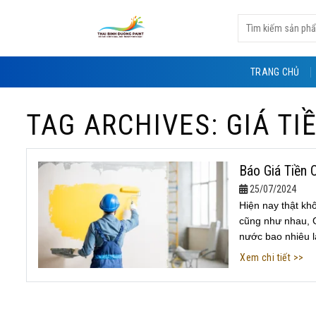
Skip
Tìm
to
kiếm:
content
TRANG CHỦ
TAG ARCHIVES:
GIÁ T
Báo Giá Tiền
25/07/2024
Hiện nay thật kh
cũng như nhau, G
nước bao nhiêu là
Xem chi tiết >>