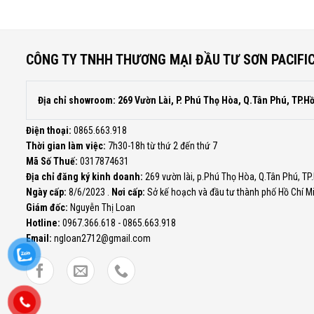
CÔNG TY TNHH THƯƠNG MẠI ĐẦU TƯ SƠN PACIFI
Địa chỉ showroom: 269 Vườn Lài, P. Phú Thọ Hòa, Q.Tân Phú, TP.H
Điện thoại:
0865.663.918
Thời gian làm việc:
7h30-18h từ thứ 2 đến thứ 7
Mã Số Thuế:
0317874631
Địa chỉ đăng ký kinh doanh:
269 vườn lài, p.Phú Thọ Hòa, Q.Tân Phú, TP
Ngày cấp:
8/6/2023 .
Nơi cấp:
Sở kế hoạch và đầu tư thành phố Hồ Chí M
Giám đốc:
Nguyễn Thị Loan
Hotline:
0967.366.618 - 0865.663.918
Email:
ngloan2712@gmail.com