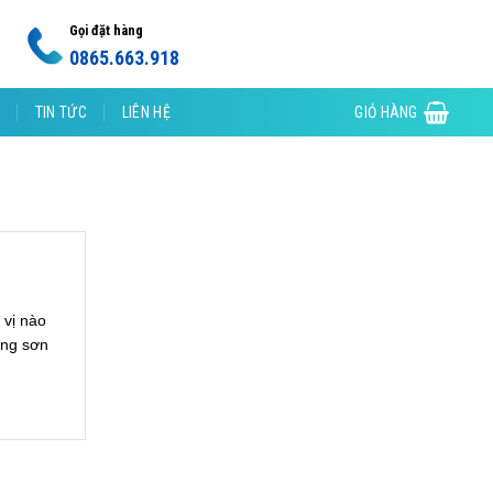
Gọi đặt hàng
0865.663.918
TIN TỨC
LIÊN HỆ
GIỎ HÀNG
 vị nào
ông sơn