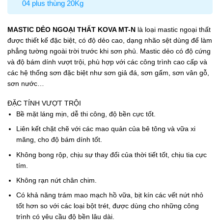
04 plus thùng 20Kg
MASTIC DẺO NGOẠI THẤT KOVA MT-N
là loại mastic ngoại thất
được thiết kế đặc biệt, có độ dẻo cao, dạng nhão sệt dùng để làm
phẳng tường ngoài trời trước khi sơn phủ. Mastic dẻo có độ cứng
và độ bám dính vượt trội, phù hợp với các công trình cao cấp và
các hệ thống sơn đặc biệt như sơn giả đá, sơn gấm, sơn vân gỗ,
sơn nước…
ĐẶC TÍNH VƯỢT TRỘI
Bề mặt láng mịn, dễ thi công, độ bền cực tốt.
Liên kết chặt chẽ với các mao quản của bê tông và vữa xi
măng, cho độ bám dính tốt.
Không bong rộp, chịu sự thay đổi của thời tiết tốt, chịu tia cực
tím.
Không rạn nứt chân chim.
Có khả năng trám mao mạch hồ vữa, bịt kín các vết nứt nhỏ
tốt hơn so với các loại bột trét, được dùng cho những công
trình có yêu cầu độ bền lâu dài.