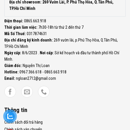
Địa chỉ showroom: 269 Vườn Lài, P. Phú Thọ Hòa, Q.Tân Phú,
TP.Hồ Chí Minh
Điện thoại:
0865.663.918
Thời gian làm việc:
7h30-18h từ thứ 2 đến thứ 7
Mã Số Thuế:
0317874631
Địa chỉ đăng ký kinh doanh:
269 vườn lài, p.Phú Thọ Hòa, Q.Tân Phú,
TP.Hồ Chí Minh
Ngày cấp:
8/6/2023 .
Nơi cấp:
Sở kế hoạch và đầu tư thành phố Hồ Chí
Minh.
Giám đốc:
Nguyễn Thị Loan
Hotline:
0967.366.618 - 0865.663.918
Email:
ngloan2712@gmail.com
Thông tin
Chính sách đổi trả hàng
Chính sách vận chuyển