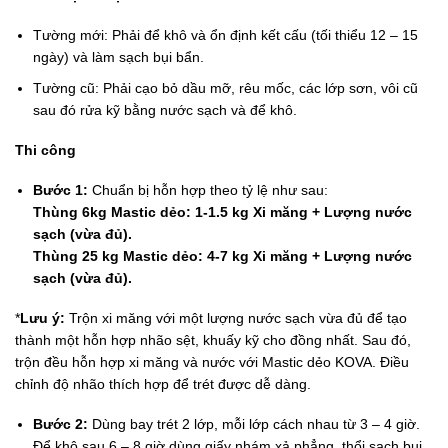
Tường mới: Phải để khô và ổn định kết cấu (tối thiểu 12 – 15
ngày) và làm sạch bụi bẩn.
Tường cũ: Phải cạo bỏ dầu mỡ, rêu mốc, các lớp sơn, vôi cũ
sau đó rửa kỹ bằng nước sạch và để khô.
Thi công
Bước 1:
Chuẩn bị hỗn hợp theo tỷ lệ như sau:
Thùng 6kg Mastic dẻo: 1-1.5 kg Xi măng + Lượng nước
sạch (vừa đủ).
Thùng 25 kg Mastic dẻo: 4-7 kg Xi măng + Lượng nước
sạch (vừa đủ).
*
Lưu ý:
Trộn xi măng với một lượng nước sạch vừa đủ để tạo
thành một hỗn hợp nhão sệt, khuấy kỹ cho đồng nhất. Sau đó,
trộn đều hỗn hợp xi măng và nước với Mastic dẻo KOVA. Điều
chỉnh độ nhão thích hợp để trét được dễ dàng.
Bước 2:
Dùng bay trét 2 lớp, mỗi lớp cách nhau từ 3 – 4 giờ.
Để khô sau 6 – 8 giờ dùng giấy nhám xả phẳng, thổi sạch bụi,