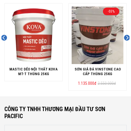
-55%
MASTIC DẺO NỘI THẤT KOVA
SƠN GIẢ ĐÁ VINSTONE CAO
MT-T THÙNG 25KG
CẤP THÙNG 25KG
Giá
Giá
1.135.000
đ
2.550.000
đ
gốc
hiện
là:
tại
2.550.000đ.
là:
1.135.000đ.
CÔNG TY TNHH THƯƠNG MẠI ĐẦU TƯ SƠN
PACIFIC