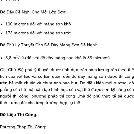
Độ Dày Đề Nghị Cho Mỗi Lớp Sơn:
100 microns đối với màng sơn khô
173 microns đối với màng sơn ướt
Độ Phủ Lý Thuyết Cho Độ Dày Màng Sơn Đề Nghị:
2
5,8 m
/ lít (đối với độ dày màng sơn khô là 35 microns)
Ghi Chú: Độ phủ lý thuyết được tính dựa trên hàm lượng rắn theo thể
tích của vật liệu và có liên quan đến độ dày màng sơn được thi công
trên bề mặt chuẩn và chưa tính hao hụt. Do điều kiện môi trường, độ
phẳng của bề mặt cấu tạo hình học của vật thể được sơn kỹ năng của
người thi công, phương pháp thi công…mà độ phủ thực tế sẽ dược
tính tương đối cho từng trường hợp cụ thể.
Dữ Liệu Thi Công:
Phương Pháp Thi Công: