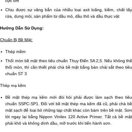
cực tím
Chịu được sự văng bắn của nhiều loại axit loãng, kiềm, chất tẩy
rửa, dung môi, sản phẩm từ dầu mỏ, dầu thô và dầu thực vật
Hướng Dẫn Sử Dụng:
Chuẩn Bị Bề Mặt:
Thép mềm
Thổi mòn bề mặt theo tiêu chuẩn Thụy Điển SA 2,5. Nếu không thể
thổi mòn, thì cần thiết phải chà bề mặt bằng bàn chải sắt theo tiêu
chuẩn ST 3
Thép mạ kẽm
Bề mặt thép mạ kẽm mới đòi hỏi phải được làm sạch theo tiêu
chuẩn SSPC-SP1. Đối với bề mặt thép mạ kẽm đã cũ, phải chà bề
mặt sạch để loại bỏ những tạp chất khác còn bám trên bề mặt. Sơn
lót ngay lại bằng Nippon Vinilex 120 Active Primer. Tất cả bề mặt
phải khô và không dính dầu, mỡ trước khi tiến hành sơn.