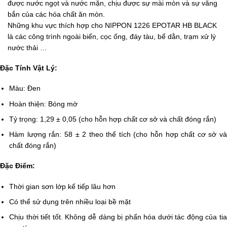
được nước ngọt và nước mặn, chịu được sự mài mòn và sự văng
bắn của các hóa chất ăn mòn.
Những khu vực thích hợp cho NIPPON 1226 EPOTAR HB BLACK
là các công trình ngoài biển, cọc ống, đáy tàu, bể dằn, trạm xử lý
nước thải …
Đặc Tính Vật Lý:
Màu: Đen
Hoàn thiện: Bóng mờ
Tỷ trọng: 1,29 ± 0,05 (cho hỗn hợp chất cơ sở và chất đóng rắn)
Hàm lượng rắn: 58 ± 2 theo thể tích (cho hỗn hợp chất cơ sở và
chất đóng rắn)
Đặc Điểm:
Thời gian sơn lớp kế tiếp lâu hơn
Có thể sử dụng trên nhiều loại bề mặt
Chịu thời tiết tốt. Không dễ dàng bị phấn hóa dưới tác động của tia