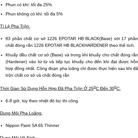
Phun có khí: tối đa 25%
Phun không có khí: tối đa 5%
Tỉ Lệ Pha Trộn:
83 phần chất cơ sở 1226 EPOTAR HB BLACK(Base) với 17 phần
chất đóng rắn 1226 EPOTAR HB BLACKHARDENER theo thể tích.
Khuấy đều chất cơ sở (Base) và trong khi khuấy cho chất đóng rắn
(Hardener) vào từ từ và tiếp tục khuấy cho đến khi đạt được hỗn
hợp đồng nhất. Công đoạn pha loãng chỉ được thực hiện sau khi đã
trộn chất cơ sở và chất đóng rắn
o
o
Thời Gian Sử Dụng Hỗn Hợp Đã Pha Trộn Ở 25
C Đến 30
C:
6-8 giờ, tùy theo nhiệt độ lúc thi công
Dung Môi Pha Loãng:
Nippon Paint SA 65 Thinner
Dung Môi Vệ Sinh: