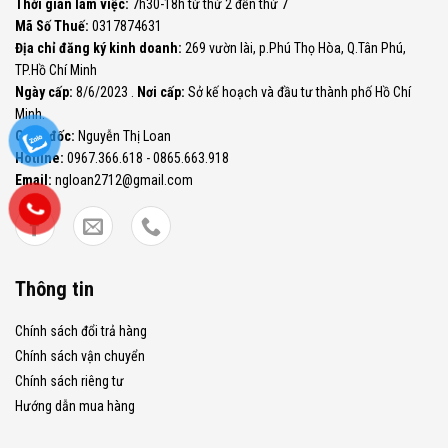
Thời gian làm việc:
7h30-18h từ thứ 2 đến thứ 7
Mã Số Thuế:
0317874631
Địa chỉ đăng ký kinh doanh:
269 vườn lài, p.Phú Thọ Hòa, Q.Tân Phú,
TP.Hồ Chí Minh
Ngày cấp:
8/6/2023 .
Nơi cấp:
Sở kế hoạch và đầu tư thành phố Hồ Chí
Minh.
Giám đốc:
Nguyễn Thị Loan
Hotline:
0967.366.618 - 0865.663.918
Email:
ngloan2712@gmail.com
Thông tin
Chính sách đổi trả hàng
Chính sách vận chuyển
Chính sách riêng tư
Hướng dẫn mua hàng