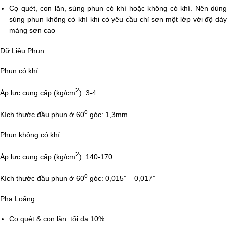
Cọ quét, con lăn, súng phun có khí hoặc không có khí. Nên dùng
súng phun không có khí khi có yêu cầu chỉ sơn một lớp với độ dày
màng sơn cao
Dữ Liệu Phun
:
Phun có khí:
2
Áp lực cung cấp (kg/cm
): 3-4
o
Kích thước đầu phun ở 60
góc: 1,3mm
Phun không có khí:
2
Áp lực cung cấp (kg/cm
): 140-170
o
Kích thước đầu phun ở 60
góc: 0,015” – 0,017”
Pha Loãng:
Cọ quét & con lăn: tối đa 10%