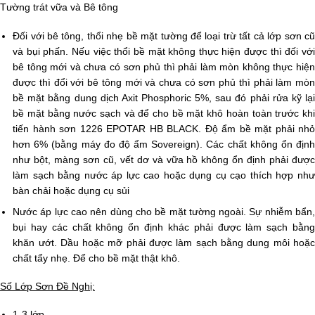
Tường trát vữa và Bê tông
Đối với bê tông, thổi nhẹ bề mặt tường để loại trừ tất cả lớp sơn cũ
và bụi phấn. Nếu việc thổi bề mặt không thực hiện được thì đối với
bê tông mới và chưa có sơn phủ thì phải làm mòn không thực hiện
được thì đổi với bê tông mới và chưa có sơn phủ thì phải làm mòn
bề mặt bằng dung dịch Axit Phosphoric 5%, sau đó phải rửa kỹ lại
bề mặt bằng nước sạch và để cho bề mặt khô hoàn toàn trước khi
tiến hành sơn 1226 EPOTAR HB BLACK. Độ ẩm bề mặt phải nhỏ
hơn 6% (bằng máy đo độ ẩm Sovereign). Các chất không ổn định
như bột, màng sơn cũ, vết dơ và vữa hồ không ổn định phải được
làm sạch bằng nước áp lực cao hoặc dụng cụ cạo thích hợp như
bàn chải hoặc dụng cụ sủi
Nước áp lực cao nên dùng cho bề mặt tường ngoài. Sự nhiễm bẩn,
bụi hay các chất không ổn định khác phải được làm sạch bằng
khăn ướt. Dầu hoặc mỡ phải được làm sạch bằng dung môi hoặc
chất tẩy nhẹ. Để cho bề mặt thật khô.
Số Lớp Sơn Đề Nghị:
1-3 lớp