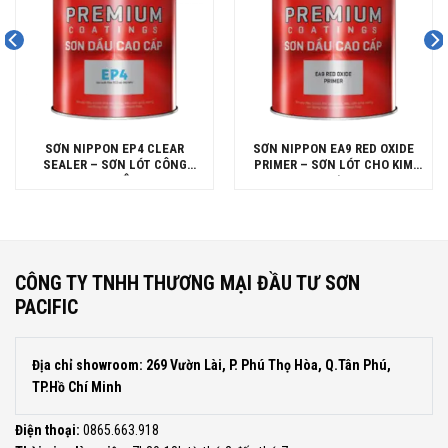
SƠN NIPPON EP4 CLEAR
SƠN NIPPON EA9 RED OXIDE
SEALER – SƠN LÓT CÔNG
PRIMER – SƠN LÓT CHO KIM
NGHIỆP
LOẠI
CÔNG TY TNHH THƯƠNG MẠI ĐẦU TƯ SƠN
PACIFIC
Địa chỉ showroom: 269 Vườn Lài, P. Phú Thọ Hòa, Q.Tân Phú,
TP.Hồ Chí Minh
Điện thoại:
0865.663.918